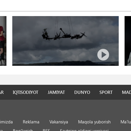
AR
IQTISODIYOT
JAMIYAT
DUNYO
SPORT
MAD
qimizda
Reklama
Vakansiya
Maqola yuborish
Ma'lu
ka
Bog'lanish
RSS
Saytning oldingi versiyasi