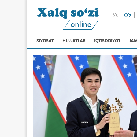
Ўз
O‘z
SIYOSAT
HUJJATLAR
IQTISODIYOT
JAM