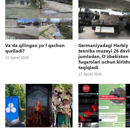
Vaʼda qilingan yoʻl qachon
Germaniyadagi Harbiy
quriladi?
texnika muzeyi 26 davl
jumladan, Oʻzbekiston
15 Aprel 2026
fuqarolari uchun kirish
taqiqladi
15 Aprel 2026