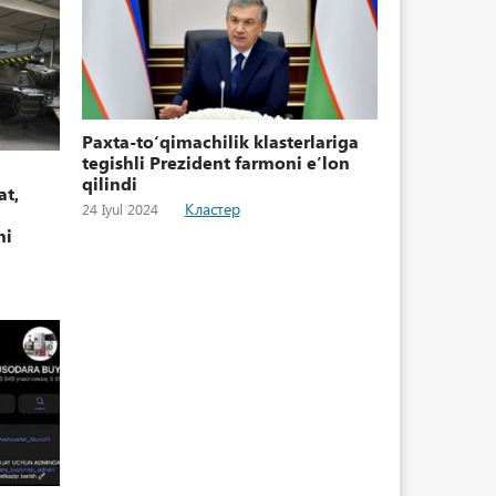
Paxta-toʻqimachilik klasterlariga
tegishli Prezident farmoni eʼlon
qilindi
at,
Кластер
24 Iyul 2024
ni