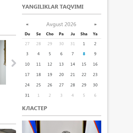
alari
YANGILIKLAR TAQVIMI
Avgust 2026
«
»
Du
Se
Cho
Pa
Ju
Sha
Ya
27
28
29
30
31
1
2
3
4
5
6
7
8
9
10
11
12
13
14
15
16
17
18
19
20
21
22
23
24
25
26
27
28
29
30
Prezident uy-joy kommunal
Prezident O‘zbek
31
1
2
3
4
5
6
xizmat ko‘rsatish sohasi
va san’at xodimla
xodimlariga tabrik yo‘lladi
yo‘lladi
КЛАСТЕР