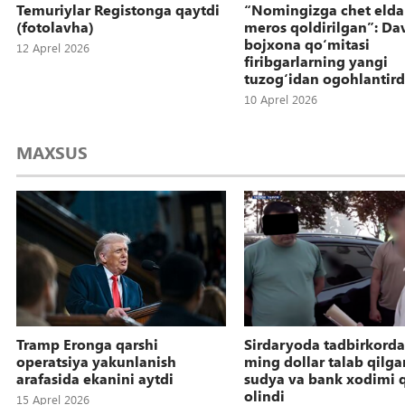
Temuriylar Registonga qaytdi
“Nomingizga chet elda
(fotolavha)
meros qoldirilgan”: Da
bojxona qoʻmitasi
12 Aprel 2026
firibgarlarning yangi
tuzogʻidan ogohlantird
10 Aprel 2026
MAXSUS
Tramp Eronga qarshi
Sirdaryoda tadbirkorda
operatsiya yakunlanish
ming dollar talab qilga
arafasida ekanini aytdi
sudya va bank xodimi 
olindi
15 Aprel 2026