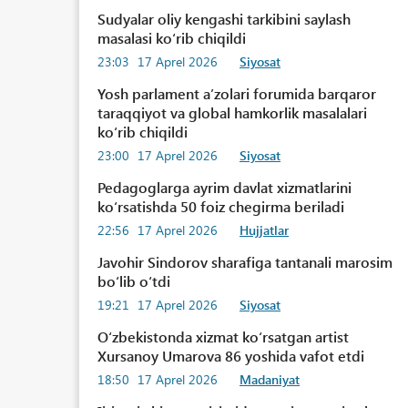
Sudyalar oliy kengashi tarkibini saylash
masalasi koʻrib chiqildi
23:03
17 Aprel 2026
Siyosat
Yosh parlament aʼzolari forumida barqaror
taraqqiyot va global hamkorlik masalalari
koʻrib chiqildi
23:00
17 Aprel 2026
Siyosat
Pedagoglarga ayrim davlat xizmatlarini
koʻrsatishda 50 foiz chegirma beriladi
22:56
17 Aprel 2026
Hujjatlar
Javohir Sindorov sharafiga tantanali marosim
boʻlib oʻtdi
19:21
17 Aprel 2026
Siyosat
Oʻzbekistonda xizmat koʻrsatgan artist
Xursanoy Umarova 86 yoshida vafot etdi
18:50
17 Aprel 2026
Madaniyat