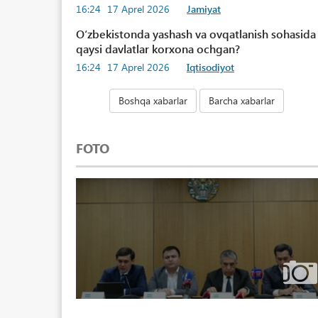
16:24
17 Aprel 2026
Jamiyat
Oʻzbekistonda yashash va ovqatlanish sohasida
qaysi davlatlar korxona ochgan?
16:24
17 Aprel 2026
Iqtisodiyot
Boshqa xabarlar
Barcha xabarlar
FOTO