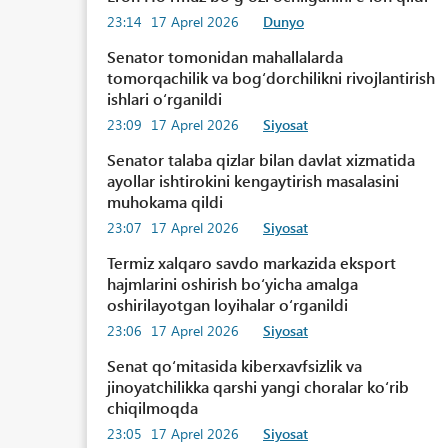
23:14
17 Aprel 2026
Dunyo
Senator tomonidan mahallalarda
tomorqachilik va bogʻdorchilikni rivojlantirish
ishlari oʻrganildi
23:09
17 Aprel 2026
Siyosat
Senator talaba qizlar bilan davlat xizmatida
ayollar ishtirokini kengaytirish masalasini
muhokama qildi
23:07
17 Aprel 2026
Siyosat
Termiz xalqaro savdo markazida eksport
hajmlarini oshirish boʻyicha amalga
oshirilayotgan loyihalar oʻrganildi
23:06
17 Aprel 2026
Siyosat
Senat qoʻmitasida kiberxavfsizlik va
jinoyatchilikka qarshi yangi choralar koʻrib
chiqilmoqda
23:05
17 Aprel 2026
Siyosat