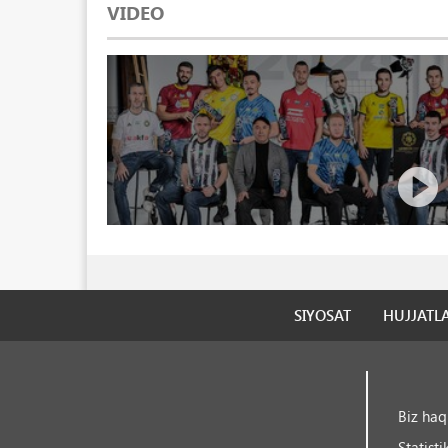
VIDEO
SIYOSAT
HUJJATL
Biz ha
Statisti