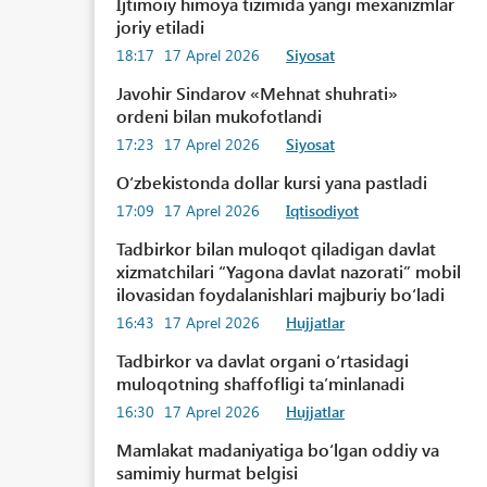
Ijtimoiy himoya tizimida yangi mexanizmlar
joriy etiladi
18:17
17 Aprel 2026
Siyosat
Javohir Sindarov «Mehnat shuhrati»
ordeni bilan mukofotlandi
17:23
17 Aprel 2026
Siyosat
Oʻzbekistonda dollar kursi yana pastladi
17:09
17 Aprel 2026
Iqtisodiyot
Tadbirkor bilan muloqot qiladigan davlat
xizmatchilari “Yagona davlat nazorati” mobil
ilovasidan foydalanishlari majburiy boʻladi
16:43
17 Aprel 2026
Hujjatlar
Tadbirkor va davlat organi oʻrtasidagi
muloqotning shaffofligi taʼminlanadi
16:30
17 Aprel 2026
Hujjatlar
Mamlakat madaniyatiga boʻlgan oddiy va
samimiy hurmat belgisi