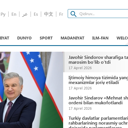
Ру
En
عر
Es
中文
Fr
IYAT
DUNYO
SPORT
MADANIYAT
ILM-FAN
WELC
Javohir Sindorov sharafiga ta
marosim boʻlib oʻtdi
17 Aprel 2026
Ijtimoiy himoya tizimida yan
mexanizmlar joriy etiladi
17 Aprel 2026
Javohir Sindarov «Mehnat sh
ordeni bilan mukofotlandi
17 Aprel 2026
Turkiy davlatlar parlamentlar
rahbarlarining norasmiy uchr
doirasida parlamentlararo