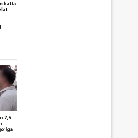
n katta
vlat
i
n 7,5
n
qoʻlga