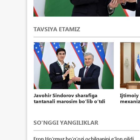
TAVSIYA ETAMIZ
ri
Javohir Sindorov sharafiga
Ijtimoiy
tantanali marosim boʻlib oʻtdi
mexanizm
SO'NGGI YANGILIKLAR
Eron Hoʻrmuz boʻgʻozi ochilganini eʼlon qildi