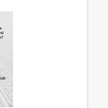
a
si
n?
 ish