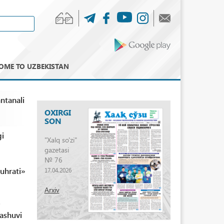
OME TO UZBEKISTAN
ntanali
OXIRGI
SON
gi
"Xalq so'zi"
gazetasi
№ 76
uhrati»
17.04.2026
Arxiv
i
ashuvi